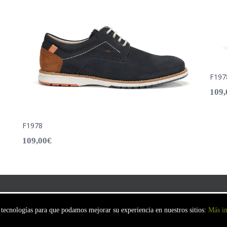
F19
109,
F1978
109,00
€
Política de privacidad
Avisos Legales
Políti
s tecnologías para que podamos mejorar su experiencia en nuestros sitios:
Más i