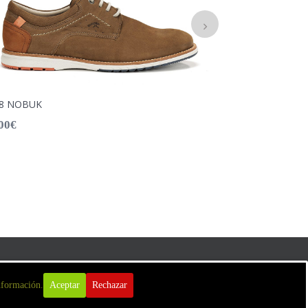
78 NOBUK
00
€
81308
109,90
€
ca de Cookies
Condiciones Generales de Compra
Contacto
nformación.
Aceptar
Rechazar